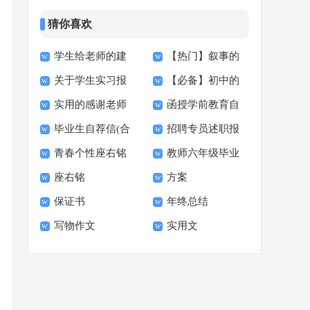
猜你喜欢
学生给老师的建
【热门】叙事的
关于学生实习报
【必备】初中的
议书12篇
作文600字锦集6篇
实用的感谢老师
函授学前教育自
告范文集锦8篇
作文300字三篇
毕业生自荐信(合
招聘专员述职报
感谢信范文合集六篇
我鉴定
青春个性座右铭
教师六年级毕业
集15篇)
告
座右铭
方案
（通用30句）
发言稿
保证书
年终总结
写物作文
实用文