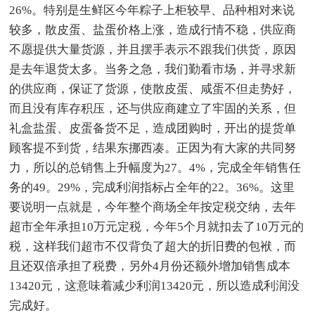
26%。特别是生鲜区今年粽子上柜较早、品种相对来说
较多，散皮蛋、盐蛋价格上涨，造成行情不稳，供应商
不愿提供大量货源，并且摆手表示不跟我们供货，原因
是去年退货太多。当务之急，我们勤看市场，并寻求新
的供应商，保证了货源，使散皮蛋、咸蛋不但走势好，
而且没有库存积压，还与供应商建立了牢固的关系，但
礼盒盐蛋、皮蛋备货不足，造成团购时，开出的提货单
顾客提不到货，结果东挪西凑。正因为有大家的共同努
力，所以的总销售上升幅度为27。4%，完成全年销售任
务的49。29%，完成利润指标占全年的22。36%。这里
要说明一点就是，今年整个商场全年按定税交纳，去年
超市全年承担10万元定税，今年5个月就扣去了10万元的
税，这样我们超市不仅背负了超大的折旧费的包袱，而
且还双倍承担了税费，另外4月份还额外增加销售成本
13420元，这意味着减少利润13420元，所以造成利润没
完成好。