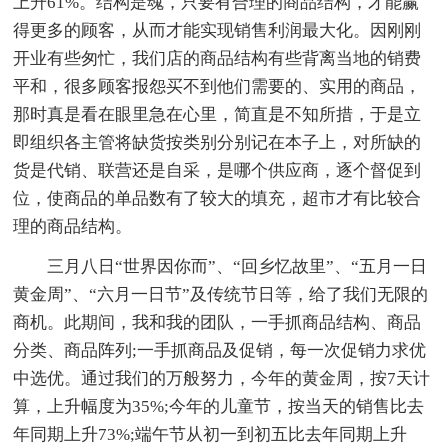
上升61%。结构是魂，只要有合理的商品结构，才能赢
得更多的顾客，从而才能实现销售利润最大化。因刚刚
开业有些匆忙，我们店的商品结构有些背离当地的销费
平和，很多顾客报怨买不到他们需要的、实用的商品，
那时真是看在眼里急在心里，简直是不知所措，于是立
即组织各主管将缺货按类别分别记在本子上，对所缺的
货是代销、联营还是自采，是哪个供应商，逐个督促到
位，使商品的单品数有了较大的填充，超市才有比较合
理的商品结构。
三月八日“世界因你而”、“回乡忆故里”、“五月一日
黄金周”、“六月一日节”及传统节日等，给了我们无限的
商机。此期间，我和我的团队，一手抓商品结构、商品
分类、商品阵列;一手抓商品及促销，每一次促销力求优
中选优。通过我们的万般努力，今年的黄金周，按7天计
算，上升幅度为35%;今年的儿童节，按当天的销售比去
年同期上升73%;端午节从初一到初五比去年同期上升