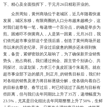
下、精心及全面指挥下，于元月26日精彩开业的。
众所周知，黄州商场位于老城区，近几年随着快速
发展，城区东移，有限商圈的人口分布越来越稀少，这
对我们超市每一笔，每递增一个百分点，的确是举步为
煎。困难吓不倒黄商人，人是第一因素，元月26日，我
们依托超市事业部这个坚强后盾，创造了黄州商场开超
市以来的历史纪录。开业过后疲惫的脚步还未得到恢
复，备货，紧锣密鼓的又敲响了，为了确保新开业销售
势头，抢占商机，我们通过例会、跟主管个别谈心、共
同探讨、出谋划策，力求三个臭皮匠顶个朱葛亮。就在
超市事业部下达的腊月_到正月_的销售目标后，我们针
对各组的销售及潜力将目标逐级分解，使各级向着自己
的目标去攀登。春节过后，时已经说过了虽然与目标有
些距离，但与我们去年同期比上升了35万，递增幅度为
23.5%，尤其是日化组比去年同期整整上升了50%，生鲜