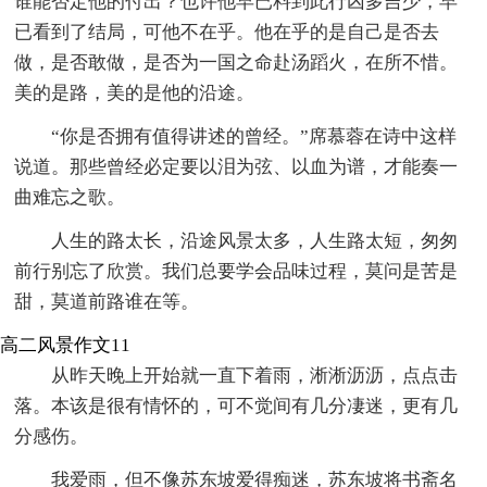
谁能否定他的付出？也许他早已料到此行凶多吉少，早
已看到了结局，可他不在乎。他在乎的是自己是否去
做，是否敢做，是否为一国之命赴汤蹈火，在所不惜。
美的是路，美的是他的沿途。
“你是否拥有值得讲述的曾经。”席慕蓉在诗中这样
说道。那些曾经必定要以泪为弦、以血为谱，才能奏一
曲难忘之歌。
人生的路太长，沿途风景太多，人生路太短，匆匆
前行别忘了欣赏。我们总要学会品味过程，莫问是苦是
甜，莫道前路谁在等。
高二风景作文11
从昨天晚上开始就一直下着雨，淅淅沥沥，点点击
落。本该是很有情怀的，可不觉间有几分凄迷，更有几
分感伤。
我爱雨，但不像苏东坡爱得痴迷，苏东坡将书斋名