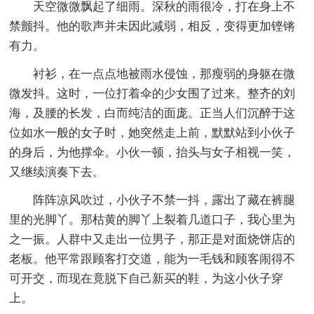
天空微微飘起了细雨。深秋的雨很冷，打在身上不
禁颤抖。他的歌声并未因此减弱，相反，变得更加铿锵
有力。
衬衫，在一点点地被雨水侵蚀，那瘦弱的身躯在微
微发抖。这时，一位打着伞的少女围了过来。整齐的刘
海，及腰的长发，白而纯洁的面庞。正当人们沉醉于这
位如水一般的女子时，她突然走上前，默默站到小伙子
的身后，为他撑伞。小伙一顿，抬头与女子相视一笑，
又继续演奏下去。
阵阵凉风吹过，小伙子不禁一抖，露出了藏在裤腿
里的光脚丫。那枯黄的脚丫上裂着几道口子，我心里为
之一振。人群中又走出一位男子，那正是对面烧饼店的
老板。他平常跟顾客打交道，能为一毛钱和顾客闹得不
可开交，而现在竟脱下自己新买的鞋，为这小伙子穿
上。