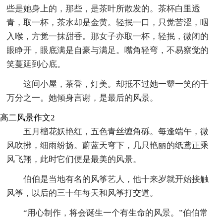
些是她身上的，那些，是茶叶所散发的。茶杯白里透
青，取一杯，茶水却是金黄。轻抿一口，只觉苦涩，咽
入喉，方觉一抹甜香。那女子亦取一杯，轻抿，微闭的
眼睁开，眼底满是自豪与满足。嘴角轻弯，不易察觉的
笑蔓延到心底。
这间小屋，茶香，灯美。却抵不过她一颦一笑的千
万分之一。她倾身言谢，是最后的风景。
高二风景作文2
五月榴花妖艳红，五色青丝缠角砾。每逢端午，微
风吹拂，细雨纷扬。蔚蓝天穹下，几只艳丽的纸鸢正乘
风飞翔，此时它们便是最美的风景。
伯伯是当地有名的风筝艺人，他十来岁就开始接触
风筝，以后的三十年每天和风筝打交道。
“用心制作，将会诞生一个有生命的风景。”伯伯常