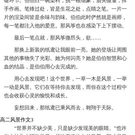
键环节。伯伯舀一碗染料，挑一根细篆，眉头微皱，挥
手作画。笔锋过处，皆是生花之处，点睛之笔。一片一
片的渲染间皆是余味与韵味。伯伯此时俨然就是画师，
每一笔都注入他的爱意。那风筝也在感染下上下摆动。
最后一笔点就，那风筝微昂头，欲……
那换上新装的纸鸢让我眼前一亮。她的登场让周围
其他的事物失了光彩。她为何闪亮？她是伯伯智慧和心
血的结晶，是伯伯用心去完成的。
用心去发现吧！这个世界，一草一木是风景，一举
一动是风景。它们在等待你去发现，而你在这个过程中
也会收获心灵的愉悦和成长。
妄想回来，那纸鸢已乘风而去，翱翔于天际。
高二风景作文3
“世界并不缺少美，只是缺少发现美的眼睛。”也许