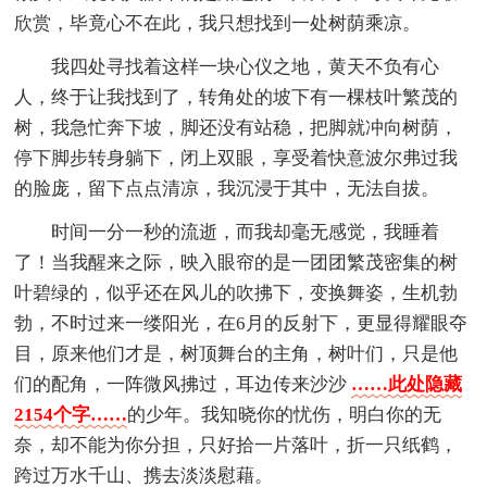
欣赏，毕竟心不在此，我只想找到一处树荫乘凉。
我四处寻找着这样一块心仪之地，黄天不负有心
人，终于让我找到了，转角处的坡下有一棵枝叶繁茂的
树，我急忙奔下坡，脚还没有站稳，把脚就冲向树荫，
停下脚步转身躺下，闭上双眼，享受着快意波尔弗过我
的脸庞，留下点点清凉，我沉浸于其中，无法自拔。
时间一分一秒的流逝，而我却毫无感觉，我睡着
了！当我醒来之际，映入眼帘的是一团团繁茂密集的树
叶碧绿的，似乎还在风儿的吹拂下，变换舞姿，生机勃
勃，不时过来一缕阳光，在6月的反射下，更显得耀眼夺
目，原来他们才是，树顶舞台的主角，树叶们，只是他
们的配角，一阵微风拂过，耳边传来沙沙
……此处隐藏
2154个字……
的少年。我知晓你的忧伤，明白你的无
奈，却不能为你分担，只好拾一片落叶，折一只纸鹤，
跨过万水千山、携去淡淡慰藉。