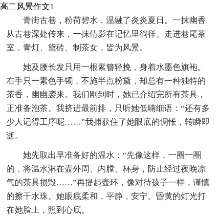
高二风景作文1
青街古巷，粉荷碧水，温融了炎炎夏日。一抹幽香
从古巷深处传来，一抹倩影在记忆里徜徉。走进巷尾茶
室，青灯、黛砖、制茶女，皆为风景。
她及腰长发只用一根素簪轻挽，身着水墨色旗袍。
右手只一素色手镯，不施半点粉黛，却总有一种独特的
茶香，幽幽袭来。我们刚到时，她已介绍完所有茶具，
正准备泡茶。我挤进最前排，只听她低喃细语：“还有多
少人记得工序呢……”我捕获住了她眼底的惆怅，转瞬即
逝。
她先取出早准备好的温水：“先像这样，一圈一圈
的，将温水淋在壶外周、内膛、杯身，防止经过夜晚凉
气的茶具损毁……”再提起壶环，像对待孩子一样，谨慎
的擦干水珠。她眼底柔和，平静，安宁。昏黄的灯光打
在她脸上，照到心底。