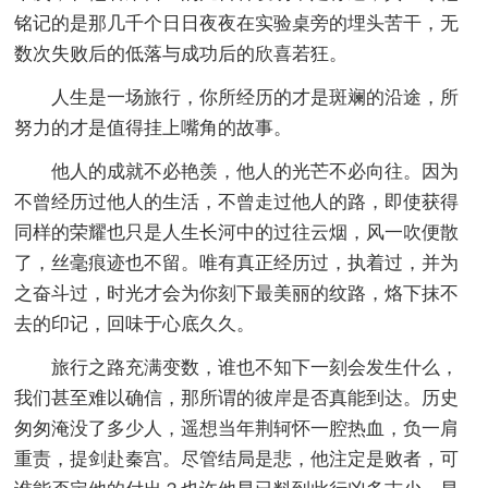
铭记的是那几千个日日夜夜在实验桌旁的埋头苦干，无
数次失败后的低落与成功后的欣喜若狂。
人生是一场旅行，你所经历的才是斑斓的沿途，所
努力的才是值得挂上嘴角的故事。
他人的成就不必艳羡，他人的光芒不必向往。因为
不曾经历过他人的生活，不曾走过他人的路，即使获得
同样的荣耀也只是人生长河中的过往云烟，风一吹便散
了，丝毫痕迹也不留。唯有真正经历过，执着过，并为
之奋斗过，时光才会为你刻下最美丽的纹路，烙下抹不
去的印记，回味于心底久久。
旅行之路充满变数，谁也不知下一刻会发生什么，
我们甚至难以确信，那所谓的彼岸是否真能到达。历史
匆匆淹没了多少人，遥想当年荆轲怀一腔热血，负一肩
重责，提剑赴秦宫。尽管结局是悲，他注定是败者，可