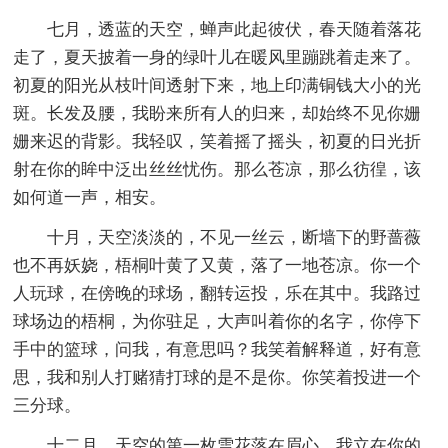
七月，透蓝的天空，蝉声此起彼伏，春天随着落花
走了，夏天披着一身的绿叶儿在暖风里蹦跳着走来了。
初夏的阳光从枝叶间透射下来，地上印满铜钱大小的光
斑。长发及腰，我盼来所有人的归来，却始终不见你姗
姗来迟的背影。我轻叹，笑着摇了摇头，初夏的日光折
射在你的眸中泛出丝丝忧伤。那么苍凉，那么彷徨，该
如何道一声，相安。
十月，天空淡淡的，不见一丝云，断墙下的野蔷薇
也不再妖娆，梧桐叶黄了又黄，落了一地苍凉。你一个
人玩球，在傍晚的球场，翻转运投，乐在其中。我路过
球场边的梧桐，为你驻足，大声叫着你的名字，你停下
手中的篮球，问我，有意思吗？我笑着解释道，好有意
思，我和别人打赌猜打球的是不是你。你笑着投进一个
三分球。
十二月，天空的第一枚雪花落在眉心。我立在你的