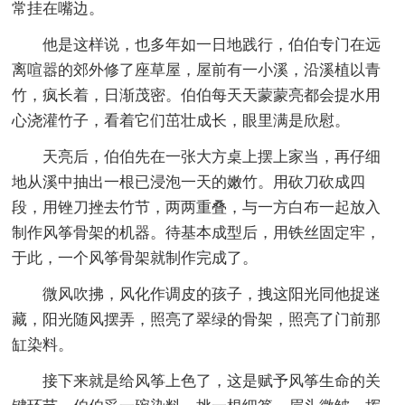
常挂在嘴边。
他是这样说，也多年如一日地践行，伯伯专门在远
离喧嚣的郊外修了座草屋，屋前有一小溪，沿溪植以青
竹，疯长着，日渐茂密。伯伯每天天蒙蒙亮都会提水用
心浇灌竹子，看着它们茁壮成长，眼里满是欣慰。
天亮后，伯伯先在一张大方桌上摆上家当，再仔细
地从溪中抽出一根已浸泡一天的嫩竹。用砍刀砍成四
段，用锉刀挫去竹节，两两重叠，与一方白布一起放入
制作风筝骨架的机器。待基本成型后，用铁丝固定牢，
于此，一个风筝骨架就制作完成了。
微风吹拂，风化作调皮的孩子，拽这阳光同他捉迷
藏，阳光随风摆弄，照亮了翠绿的骨架，照亮了门前那
缸染料。
接下来就是给风筝上色了，这是赋予风筝生命的关