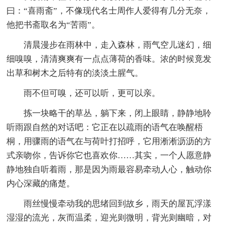
曰：“喜雨斋”，不像现代名士周作人爱得有几分无奈，
他把书斋取名为“苦雨”。
清晨漫步在雨林中，走入森林，雨气空儿迷幻，细
细嗅嗅，清清爽爽有一点点薄荷的香味。浓的时候竟发
出草和树木之后特有的淡淡土腥气。
雨不但可嗅，还可以听，更可以亲。
拣一块略干的草丛，躺下来，闭上眼睛，静静地聆
听雨跟自然的对话吧：它正在以疏雨的语气在唤醒梧
桐，用骤雨的语气在与荷叶打招呼，它用淅淅沥沥的方
式亲吻你，告诉你它也喜欢你……其实，一个人愿意静
静地独自听着雨，那是因为雨最容易牵动人心，触动你
内心深藏的痛楚。
雨丝慢慢牵动我的思绪回到故乡，雨天的屋瓦浮漾
湿湿的流光，灰而温柔，迎光则微明，背光则幽暗，对