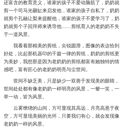
还富含的教育意义，谁家的孩子不爱动脑筋了，奶奶就
剪一个司马光砸缸来启发他，谁家的孩子自私了，奶奶
就剪个孔融让梨来提醒他，谁家的孩子不爱学习了，奶
奶就剪个子回拜师来诱导他……剪纸育人的老奶奶不失
于一道风景。
我看着那精美的剪纸，尖锐圆滑，图像的表达恰到
好处，比起那机器印的千篇一律的剪纸，奶奶的剪纸更
为美妙，我想那是因为老奶奶的剪纸都富有她独特的情
感吧，富有匠心的老奶奶明亮与尘世间。
世间不缺乏美，只是缺少一双善于发现美的眼睛，
世间处处都有像老奶奶一样明亮的风景，一颦一笑，一
举一动，皆为风景。
云雾缭绕的山间，方可显现其高远，月亮高悬于夜
空，方可显现美丽的光环，只要我们有心，就会发现像
老奶奶一样的风景。