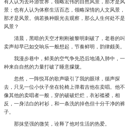
有人认为去环游世界，领略宏伟的自然风景，那才是风
景；也有人认为体察生活百态，领略深情的人文风景，
那才是风景。倘若换种眼光去观察，那么人生何处不是
风景？
清晨，黑暗的天空才刚刚被黎明刺破了，老巷的叫
卖声却早已如交响乐一般想起，节奏鲜明，韵律颇美。
我漫步巷中，鲜美的空气争先恐后地涌入肺中，一
种来自自然的力量打破了睡意朦胧。
忽然，一阵悦耳的歌声吸引了我的眼球，循声探
去，只见一位小伙子坐在轮椅上弹着吉他在卖唱。他不
像其他的卖唱者一般，穿的破破烂烂，衣衫褴褛，相
反，一身洁白的衬衫，和一条洗的掉色但十分干净的裤
子。
那抹坚强的微笑，诠释了他对生活的热爱。