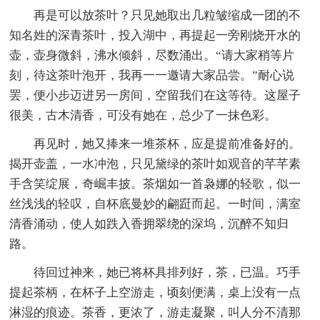
再是可以放茶叶？只见她取出几粒皱缩成一团的不
知名姓的深青茶叶，投入湖中，再提起一旁刚烧开水的
壶，壶身微斜，沸水倾斜，尽数涌出。“请大家稍等片
刻，待这茶叶泡开，我再一一邀请大家品尝。”耐心说
罢，便小步迈进另一房间，空留我们在这等待。这屋子
很美，古木清香，可没有她在，总少了一抹色彩。
再见时，她又捧来一堆茶杯，应是提前准备好的。
揭开壶盖，一水冲泡，只见黛绿的茶叶如观音的芊芊素
手含笑绽展，奇崛丰披。茶烟如一首袅娜的轻歌，似一
丝浅浅的轻叹，自杯底曼妙的翩跹而起。一时间，满室
清香涌动，使人如跌入香拥翠绕的深坞，沉醉不知归
路。
待回过神来，她已将杯具排列好，茶，已温。巧手
提起茶柄，在杯子上空游走，顷刻便满，桌上没有一点
淋湿的痕迹。茶香，更浓了，游走凝聚，叫人分不清那