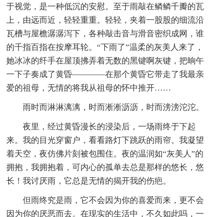
于视觉，是一种低沉的安慰。至于雨敲在鳞鳞千瓣的瓦
上，由远而近，轻轻重重。轻轻，夹着一股股的细流沿
瓦槽与屋檐潺潺泻下，各种敲击音与滑音密织成网，谁
的千指百指在按摩耳轮。“下雨了”温柔的灰美人来了，
她冰冰的纤手在屋顶拂弄着无数的黑键啊灰键，把晌午
一下子奏成了黄昏————在那个黄昏它带走了我最亲
爱的祖母，无情的将我从祖母的怀中推开……
雨时而淋淋漓漓，时而淅淅沥沥，时而滂滂沱沱。
夜里，经过黄昏漫长的浸染后，一场雨终于下起
来。我的目光穿窗户，看看路灯下跳跃的雨帘。我凝望
着天空，夜仿佛片刻被包围住。夜的温润如“灰美人”的
拥抱，我拥抱着，可内心的孤单去总是那样的悠长，悠
长！我讨厌雨，它总是无情的揭开我的伤疤。
但雨终究是雨，它不会因为你的喜爱而来，更不会
因为你的厌恶而去。在现实的生活中，不久如此吗，一